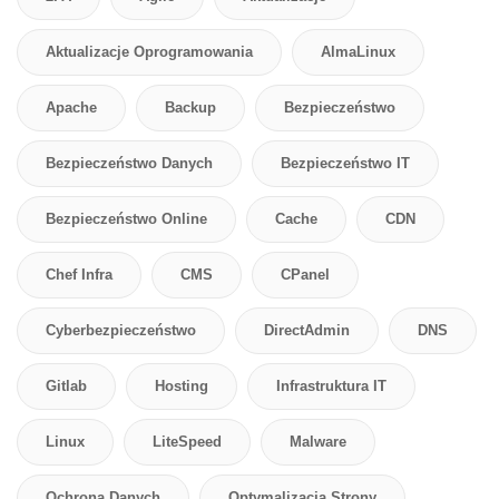
Aktualizacje Oprogramowania
AlmaLinux
Apache
Backup
Bezpieczeństwo
Bezpieczeństwo Danych
Bezpieczeństwo IT
Bezpieczeństwo Online
Cache
CDN
Chef Infra
CMS
CPanel
Cyberbezpieczeństwo
DirectAdmin
DNS
Gitlab
Hosting
Infrastruktura IT
Linux
LiteSpeed
Malware
Ochrona Danych
Optymalizacja Strony