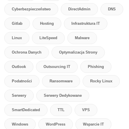
Cyberbezpieczeństwo
DirectAdmin
DNS
Gitlab
Hosting
Infrastruktura IT
Linux
LiteSpeed
Malware
Ochrona Danych
Optymalizacja Strony
Outlook
Outsourcing IT
Phishing
Podatności
Ransomware
Rocky Linux
Serwery
Serwery Dedykowane
SmartDedicated
TTL
VPS
Windows
WordPress
Wsparcie IT