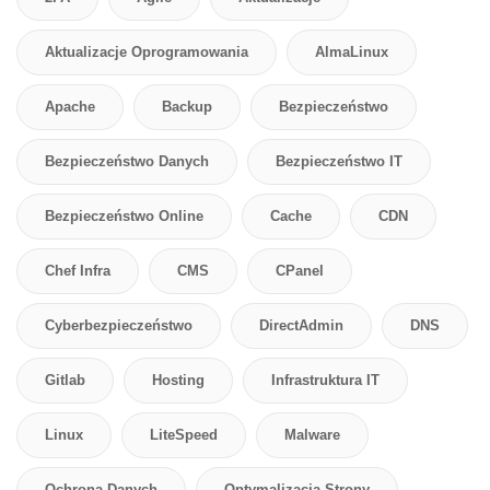
Aktualizacje Oprogramowania
AlmaLinux
Apache
Backup
Bezpieczeństwo
Bezpieczeństwo Danych
Bezpieczeństwo IT
Bezpieczeństwo Online
Cache
CDN
Chef Infra
CMS
CPanel
Cyberbezpieczeństwo
DirectAdmin
DNS
Gitlab
Hosting
Infrastruktura IT
Linux
LiteSpeed
Malware
Ochrona Danych
Optymalizacja Strony