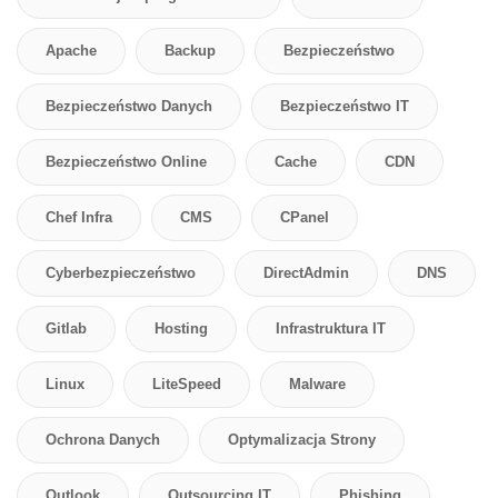
Apache
Backup
Bezpieczeństwo
Bezpieczeństwo Danych
Bezpieczeństwo IT
Bezpieczeństwo Online
Cache
CDN
Chef Infra
CMS
CPanel
Cyberbezpieczeństwo
DirectAdmin
DNS
Gitlab
Hosting
Infrastruktura IT
Linux
LiteSpeed
Malware
Ochrona Danych
Optymalizacja Strony
Outlook
Outsourcing IT
Phishing